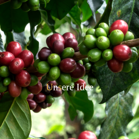
U
n
s
e
r
e
I
d
e
e