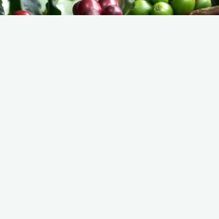
« Alle Veranstaltungen
Diese Veranstaltung hat bereits stattgefunden.
Rösttag
November 8, 2025 @ 8:00 a.m.
-
12:00 p.m.
Der Röster läuft, schaut gerne vorbei, zum Probieren
und Kaufen.