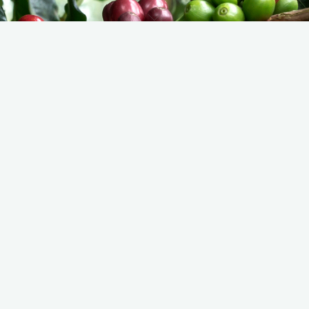
« Alle Veranstaltungen
Diese Veranstaltung hat bereits stattgefunden.
Rösttag
März 6 @ 12:00 p.m.
-
6:00 p.m.
Der Röster läuft, schaut gerne vorbei, zum Probieren
und Kaufen.